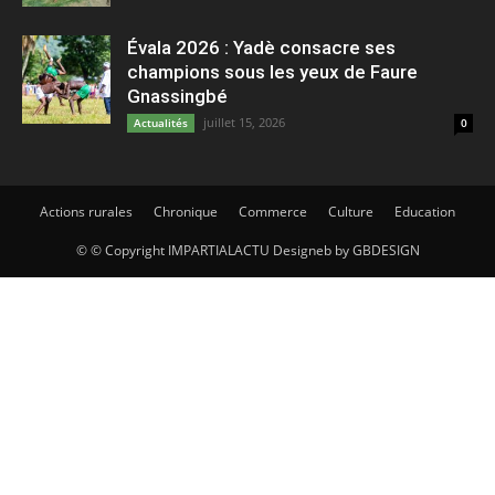
Évala 2026 : Yadè consacre ses
champions sous les yeux de Faure
Gnassingbé
juillet 15, 2026
Actualités
0
Actions rurales
Chronique
Commerce
Culture
Education
© © Copyright IMPARTIALACTU Designeb by GBDESIGN