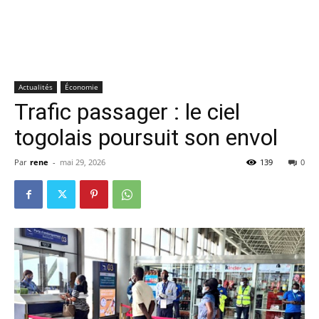
Actualités
Économie
Trafic passager : le ciel
togolais poursuit son envol
Par
rene
-
mai 29, 2026
139
0