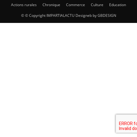
Actions rurales
Chronique
Commerce
Culture
Education
© © Copyright IMPARTIALACTU Designeb by GBDESIGN