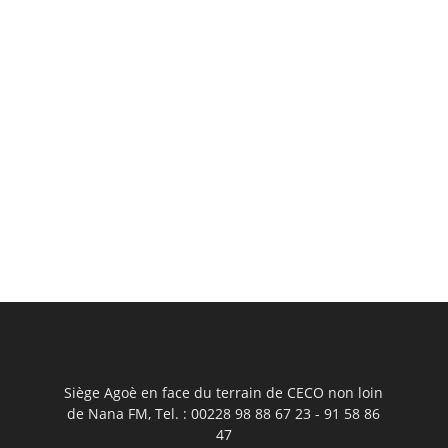
Siège Agoè en face du terrain de CECO non loin
de Nana FM, Tel. : 00228 98 88 67 23 - 91 58 86
47