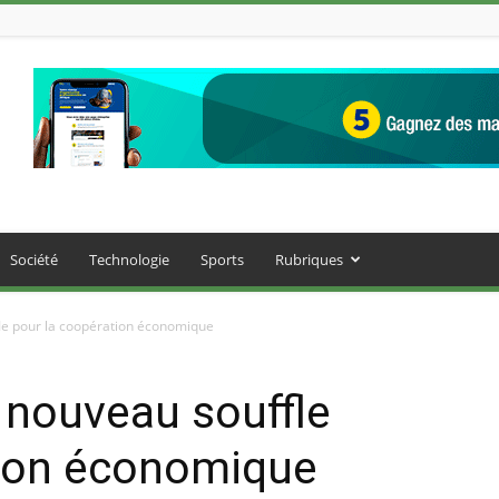
Société
Technologie
Sports
Rubriques
le pour la coopération économique
 nouveau souffle
tion économique