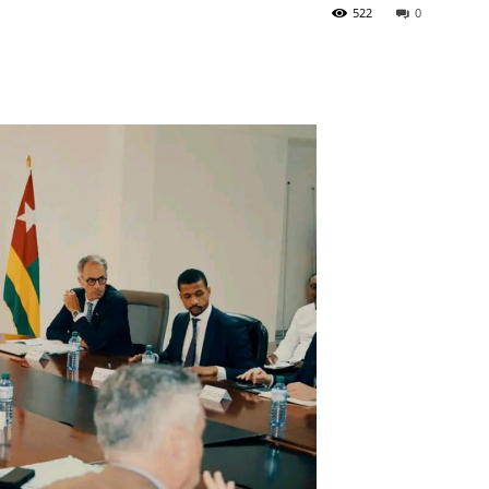
522
0