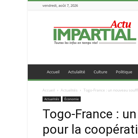
vendredi, août 7, 2026
IMPARTIALACTU
Accueil
Actulalité
Culture
Politique
Accueil
Actualités
Togo-France : un nouveau souff
Actualités
Économie
Togo-France : un
pour la coopéra