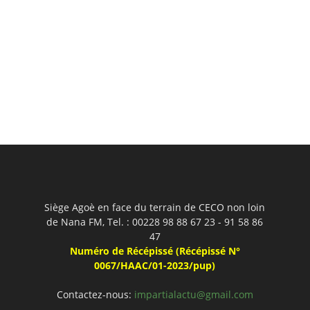
Siège Agoè en face du terrain de CECO non loin
de Nana FM, Tel. : 00228 98 88 67 23 - 91 58 86
47
Numéro de Récépissé (Récépissé N°
0067/HAAC/01-2023/pup)
Contactez-nous:
impartialactu@gmail.com