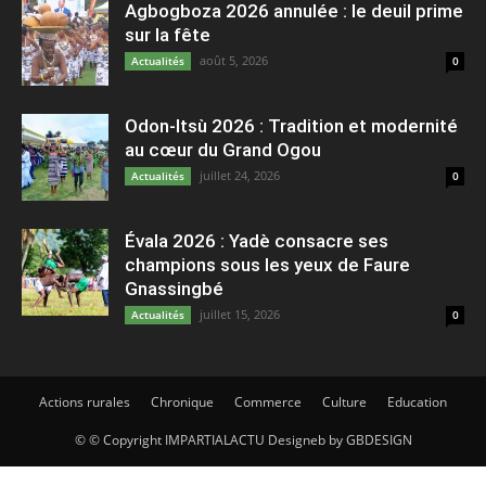
Agbogboza 2026 annulée : le deuil prime
sur la fête
août 5, 2026
Actualités
0
Odon-Itsù 2026 : Tradition et modernité
au cœur du Grand Ogou
juillet 24, 2026
Actualités
0
Évala 2026 : Yadè consacre ses
champions sous les yeux de Faure
Gnassingbé
juillet 15, 2026
Actualités
0
Actions rurales
Chronique
Commerce
Culture
Education
© © Copyright IMPARTIALACTU Designeb by GBDESIGN