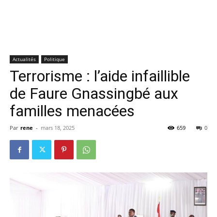
Actualités
Politique
Terrorisme : l’aide infaillible
de Faure Gnassingbé aux
familles menacées
Par
rene
-
mars 18, 2025
659
0