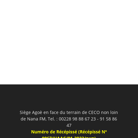
Siège Agoè en face du terrain de CECO non loin
de Nana FM, Tel. : 00228 98 88 67 23 - 91 58 86
47
Numéro de Récépissé (Récépissé N°