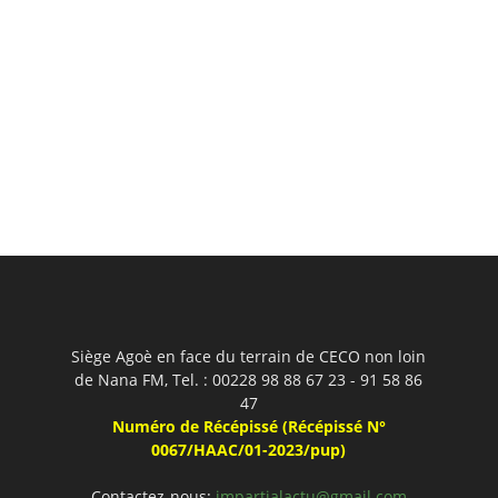
Siège Agoè en face du terrain de CECO non loin
de Nana FM, Tel. : 00228 98 88 67 23 - 91 58 86
47
Numéro de Récépissé (Récépissé N°
0067/HAAC/01-2023/pup)
Contactez-nous:
impartialactu@gmail.com