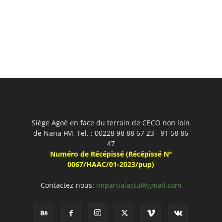
Siège Agoè en face du terrain de CECO non loin
de Nana FM, Tel. : 00228 98 88 67 23 - 91 58 86
47
Numéro de Récépissé (Récépissé N°
0067/HAAC/01-2023/pup)
Contactez-nous:
impartialactu@gmail.com