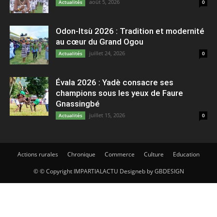
août 5, 2026
Actualités
0
Odon-Itsù 2026 : Tradition et modernité
au cœur du Grand Ogou
juillet 24, 2026
Actualités
0
Évala 2026 : Yadè consacre ses
champions sous les yeux de Faure
Gnassingbé
juillet 15, 2026
Actualités
0
Actions rurales
Chronique
Commerce
Culture
Education
© © Copyright IMPARTIALACTU Designeb by GBDESIGN