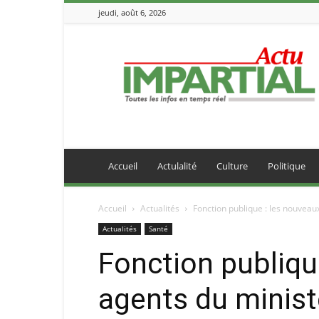
jeudi, août 6, 2026
IMPARTIALACTU
Accueil
Actulalité
Culture
Politique
Accueil
Actualités
Fonction publique : les nouveaux
Actualités
Santé
Fonction publiqu
agents du minist