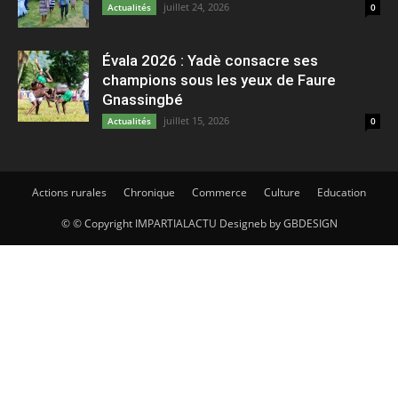
juillet 24, 2026
Actualités
0
Évala 2026 : Yadè consacre ses
champions sous les yeux de Faure
Gnassingbé
juillet 15, 2026
Actualités
0
Actions rurales
Chronique
Commerce
Culture
Education
© © Copyright IMPARTIALACTU Designeb by GBDESIGN