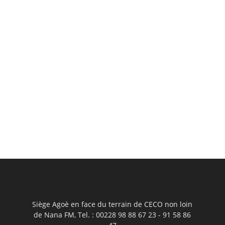
Siège Agoè en face du terrain de CECO non loin
de Nana FM, Tel. : 00228 98 88 67 23 - 91 58 86