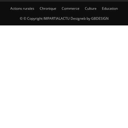
Actions rurales
Chronique
Commerce
Culture
Education
© © Copyright IMPARTIALACTU Designeb by GBDESIGN