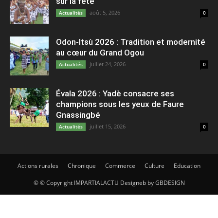
sur la fête
août 5, 2026
Actualités
0
Odon-Itsù 2026 : Tradition et modernité
au cœur du Grand Ogou
juillet 24, 2026
Actualités
0
Évala 2026 : Yadè consacre ses
champions sous les yeux de Faure
Gnassingbé
juillet 15, 2026
Actualités
0
Actions rurales
Chronique
Commerce
Culture
Education
© © Copyright IMPARTIALACTU Designeb by GBDESIGN