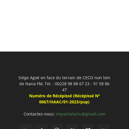
Siège Agoè en face du terrain de CECO non loin
de Nana FM, Tel. : 00228 98 88 67 23 - 91 58 86
47
Numéro de Récépissé (Récépissé N°
0067/HAAC/01-2023/pup)
Contactez-nous:
impartialactu@gmail.com