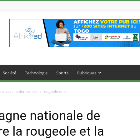
Société
Technologie
Sports
Rubriques
e vaccination contre la rougeole et la...
agne nationale de
e la rougeole et la