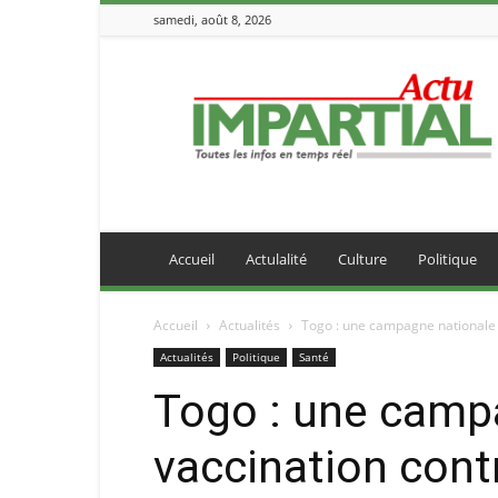
samedi, août 8, 2026
IMPARTIALACTU
Accueil
Actulalité
Culture
Politique
Accueil
Actualités
Togo : une campagne nationale d
Actualités
Politique
Santé
Togo : une camp
vaccination contr