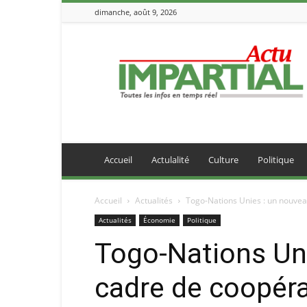
dimanche, août 9, 2026
IMPARTIALACTU
Accueil
Actulalité
Culture
Politique
Accueil
Actualités
Togo-Nations Unies : un nouvea
Actualités
Économie
Politique
Togo-Nations Un
cadre de coopéra