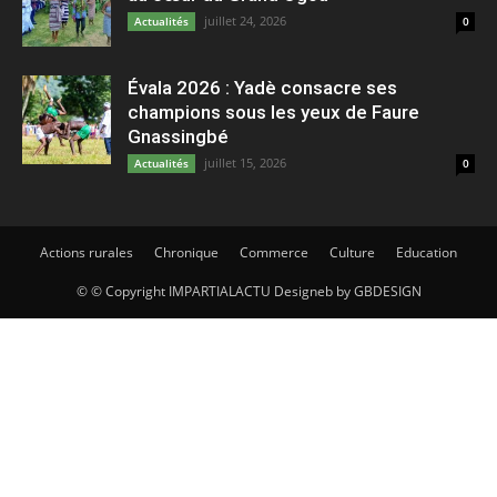
juillet 24, 2026
Actualités
0
Évala 2026 : Yadè consacre ses
champions sous les yeux de Faure
Gnassingbé
juillet 15, 2026
Actualités
0
Actions rurales
Chronique
Commerce
Culture
Education
© © Copyright IMPARTIALACTU Designeb by GBDESIGN