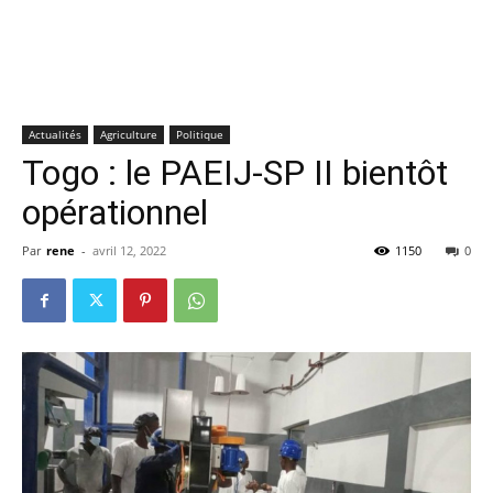
Actualités
Agriculture
Politique
Togo : le PAEIJ-SP II bientôt
opérationnel
Par
rene
-
avril 12, 2022
1150
0