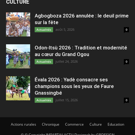
CULTURE
Agbogboza 2026 annulée : le deuil prime
sur la fête
août 5, 2026
Actualités
0
Odon-Itsù 2026 : Tradition et modernité
au cœur du Grand Ogou
juillet 24, 2026
Actualités
0
Évala 2026 : Yadè consacre ses
champions sous les yeux de Faure
Gnassingbé
juillet 15, 2026
Actualités
0
Actions rurales
Chronique
Commerce
Culture
Education
© © Copyright IMPARTIALACTU Designeb by GBDESIGN