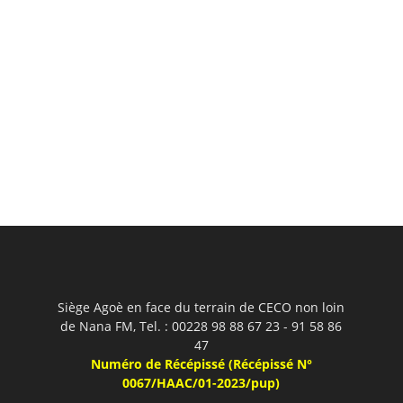
Siège Agoè en face du terrain de CECO non loin
de Nana FM, Tel. : 00228 98 88 67 23 - 91 58 86
47
Numéro de Récépissé (Récépissé N°
0067/HAAC/01-2023/pup)