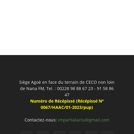
Siège Agoè en face du terrain de CECO non loin
de Nana FM, Tel. : 00228 98 88 67 23 - 91 58 86
47
Numéro de Récépissé (Récépissé N°
0067/HAAC/01-2023/pup)
Contactez-nous:
impartialactu@gmail.com