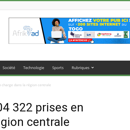
Société
Technologie
Sports
Rubriques
n charge dans la région centrale
04 322 prises en
égion centrale