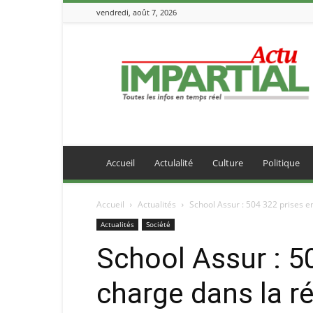
vendredi, août 7, 2026
IMPARTIALACTU
Accueil
Actulalité
Culture
Politique
Accueil
Actualités
School Assur : 504 322 prises e
Actualités
Société
School Assur : 5
charge dans la r