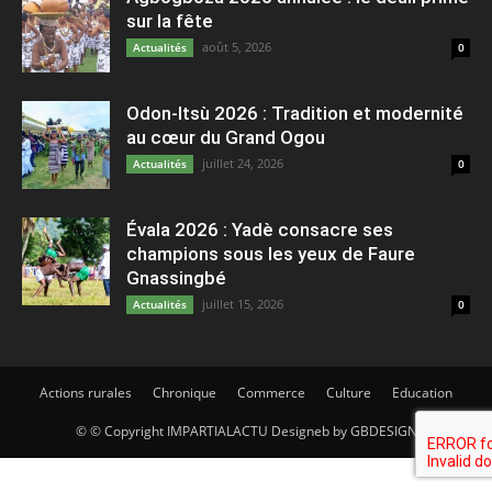
sur la fête
août 5, 2026
Actualités
0
Odon-Itsù 2026 : Tradition et modernité
au cœur du Grand Ogou
juillet 24, 2026
Actualités
0
Évala 2026 : Yadè consacre ses
champions sous les yeux de Faure
Gnassingbé
juillet 15, 2026
Actualités
0
Actions rurales
Chronique
Commerce
Culture
Education
© © Copyright IMPARTIALACTU Designeb by GBDESIGN