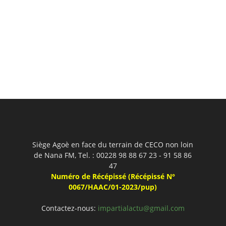
Siège Agoè en face du terrain de CECO non loin
de Nana FM, Tel. : 00228 98 88 67 23 - 91 58 86
47
Numéro de Récépissé (Récépissé N°
0067/HAAC/01-2023/pup)
Contactez-nous:
impartialactu@gmail.com