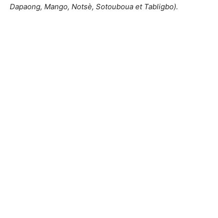
Dapaong, Mango, Notsè, Sotouboua et Tabligbo).