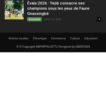
Évala 2026 : Yadè consacre ses
champions sous les yeux de Faure
Gnassingbé
juillet 15, 2026
Actualités
0
Actions rurales
Chronique
Commerce
Culture
Education
© © Copyright IMPARTIALACTU Designeb by GBDESIGN