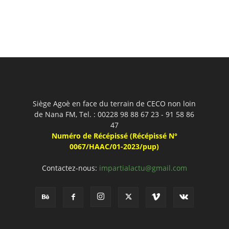
Siège Agoè en face du terrain de CECO non loin
de Nana FM, Tel. : 00228 98 88 67 23 - 91 58 86
47
Numéro de Récépissé (Récépissé N°
0067/HAAC/01-2023/pup)
Contactez-nous:
impartialactu@gmail.com