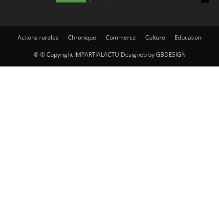
Actions rurales
Chronique
Commerce
Culture
Education
© © Copyright IMPARTIALACTU Designeb by GBDESIGN