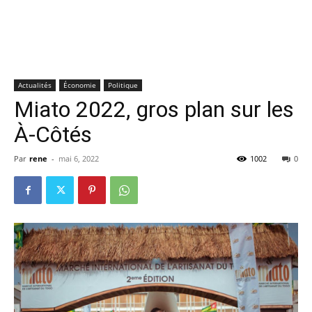
Actualités
Économie
Politique
Miato 2022, gros plan sur les
À-Côtés
Par
rene
-
mai 6, 2022
1002
0