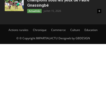
champions sous les yeux de Faure
Gnassingbé
juillet 15, 2026
Actualités
0
Actions rurales
Chronique
Commerce
Culture
Education
© © Copyright IMPARTIALACTU Designeb by GBDESIGN