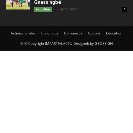
Gnassingbé
juillet 15, 2026
Actualités
0
Actions rurales
Chronique
Commerce
Culture
Education
© © Copyright IMPARTIALACTU Designeb by GBDESIGN