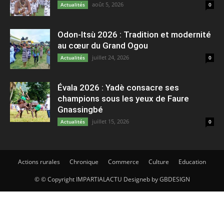
août 5, 2026
Actualités
0
Odon-Itsù 2026 : Tradition et modernité
au cœur du Grand Ogou
juillet 24, 2026
Actualités
0
Évala 2026 : Yadè consacre ses
champions sous les yeux de Faure
Gnassingbé
juillet 15, 2026
Actualités
0
Actions rurales
Chronique
Commerce
Culture
Education
© © Copyright IMPARTIALACTU Designeb by GBDESIGN