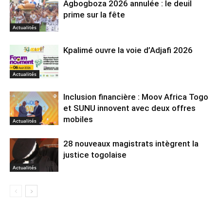
Agbogboza 2026 annulée : le deuil
prime sur la fête
Actualités
Kpalimé ouvre la voie d’Adjafi 2026
Actualités
Inclusion financière : Moov Africa Togo
et SUNU innovent avec deux offres
mobiles
Actualités
28 nouveaux magistrats intègrent la
justice togolaise
Actualités