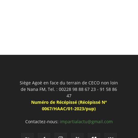
Siège Agoè en face du terrain de CECO non loin
de Nana FM, Tel. : 00228 98 88 67 23 - 91 58 86
47
Numéro de Récépissé (Récépissé N°
0067/HAAC/01-2023/pup)
Contactez-nous:
impartialactu@gmail.com