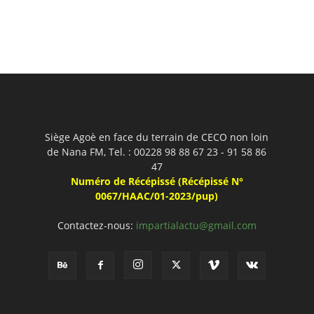
Siège Agoè en face du terrain de CECO non loin
de Nana FM, Tel. : 00228 98 88 67 23 - 91 58 86
47
Numéro de Récépissé (Récépissé N°
0067/HAAC/01-2023/pup)
Contactez-nous:
impartialactu@gmail.com