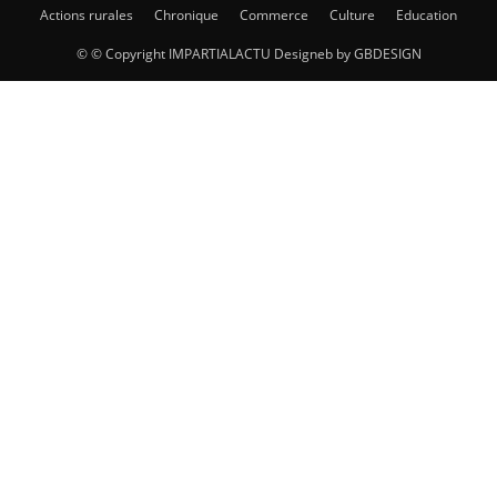
Actions rurales
Chronique
Commerce
Culture
Education
© © Copyright IMPARTIALACTU Designeb by GBDESIGN