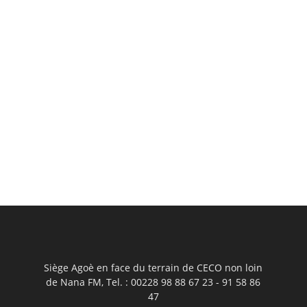
Siège Agoè en face du terrain de CECO non loin
de Nana FM, Tel. : 00228 98 88 67 23 - 91 58 86
47