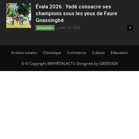
Évala 2026 : Yadè consacre ses
champions sous les yeux de Faure
Gnassingbé
juillet 15, 2026
Actualités
0
Actions rurales
Chronique
Commerce
Culture
Education
© © Copyright IMPARTIALACTU Designeb by GBDESIGN