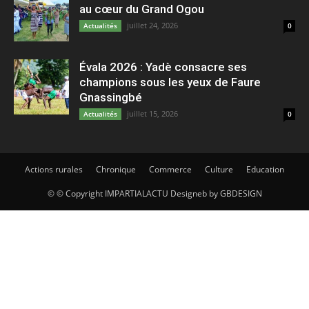
au cœur du Grand Ogou
juillet 24, 2026
Actualités
0
Évala 2026 : Yadè consacre ses
champions sous les yeux de Faure
Gnassingbé
juillet 15, 2026
Actualités
0
Actions rurales
Chronique
Commerce
Culture
Education
© © Copyright IMPARTIALACTU Designeb by GBDESIGN