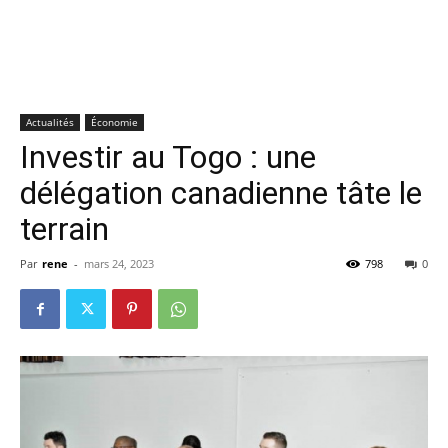
Actualités
Économie
Investir au Togo : une
délégation canadienne tâte le
terrain
Par
rene
-
mars 24, 2023
798
0