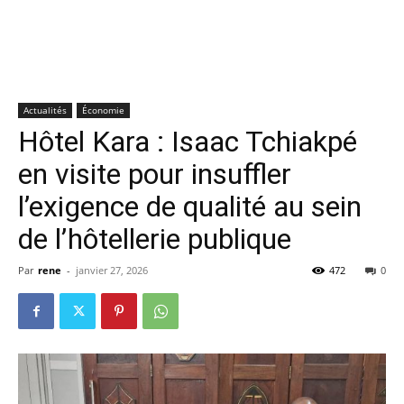
Actualités
Économie
Hôtel Kara : Isaac Tchiakpé
en visite pour insuffler
l’exigence de qualité au sein
de l’hôtellerie publique
Par
rene
-
janvier 27, 2026
472
0