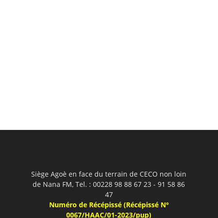
Siège Agoè en face du terrain de CECO non loin
de Nana FM, Tel. : 00228 98 88 67 23 - 91 58 86
47
Numéro de Récépissé (Récépissé N°
0067/HAAC/01-2023/pup)