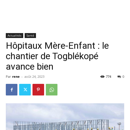
Actualités
Santé
Hôpitaux Mère-Enfant : le
chantier de Togblékopé
avance bien
Par
rene
-
août 24, 2023
774
0