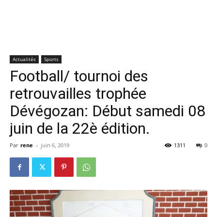
Actualités
Sports
Football/ tournoi des
retrouvailles trophée
Dévégozan: Début samedi 08
juin de la 22è édition.
Par
rene
-
juin 6, 2019
1311
0