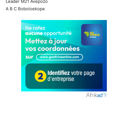
Leader M21 Avepozo
A B C Boboloekope