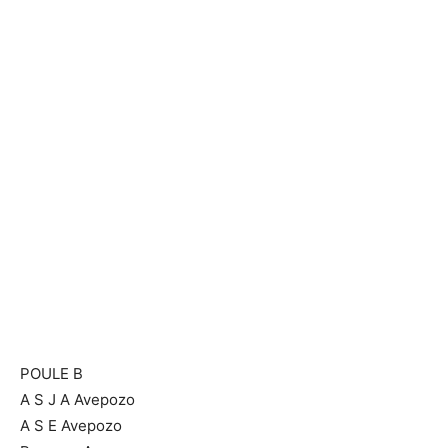
POULE B
A S J A Avepozo
A S E Avepozo