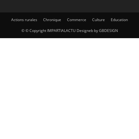
Actions rurales
Chronique
Commerce
Culture
Education
© © Copyright IMPARTIALACTU Designeb by GBDESIGN