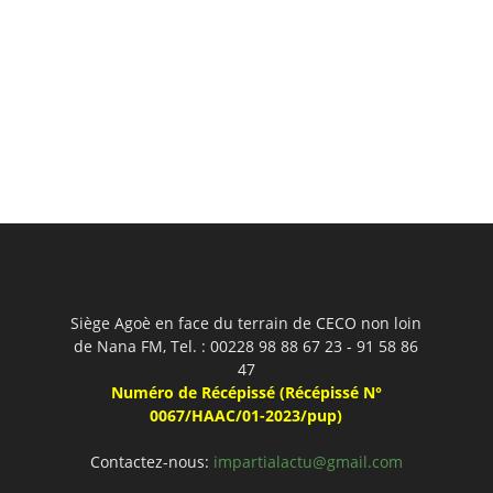
Siège Agoè en face du terrain de CECO non loin
de Nana FM, Tel. : 00228 98 88 67 23 - 91 58 86
47
Numéro de Récépissé (Récépissé N°
0067/HAAC/01-2023/pup)
Contactez-nous:
impartialactu@gmail.com