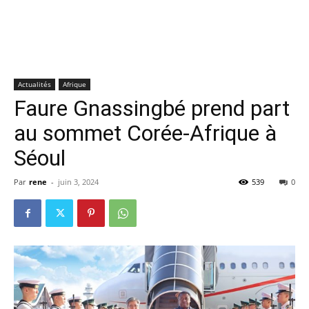
Actualités
Afrique
Faure Gnassingbé prend part
au sommet Corée-Afrique à
Séoul
Par
rene
-
juin 3, 2024
539
0