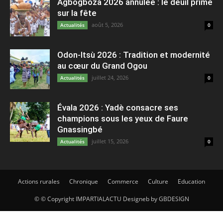
Agbogboza 2026 annulée : le deuil prime
sur la fête
août 5, 2026
Actualités
0
Odon-Itsù 2026 : Tradition et modernité
au cœur du Grand Ogou
juillet 24, 2026
Actualités
0
Évala 2026 : Yadè consacre ses
champions sous les yeux de Faure
Gnassingbé
juillet 15, 2026
Actualités
0
Actions rurales
Chronique
Commerce
Culture
Education
© © Copyright IMPARTIALACTU Designeb by GBDESIGN