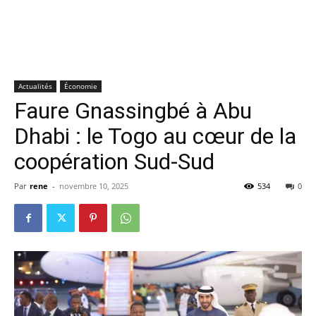
Actualités
Économie
Faure Gnassingbé à Abu
Dhabi : le Togo au cœur de la
coopération Sud-Sud
Par
rene
-
novembre 10, 2025
534
0