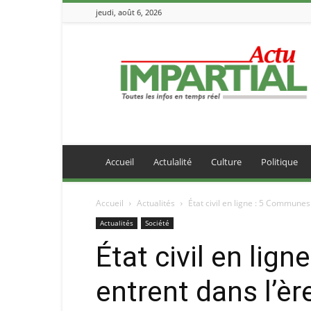
jeudi, août 6, 2026
IMPARTIALACTU
Accueil
Actulalité
Culture
Politique
Accueil
Actualités
État civil en ligne : 5 Commune
Actualités
Société
État civil en li
entrent dans l’è