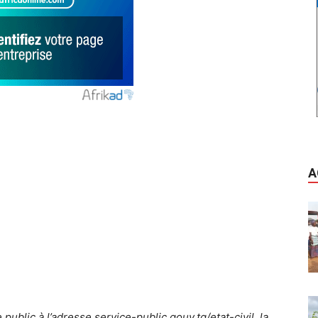
A
 public à l’adresse service-public.gouv.tg/etat-civil, la