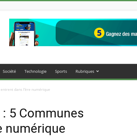
Société
Technologie
Sports
Rubriques
s entrent dans l’ère numérique
gne : 5 Communes
re numérique