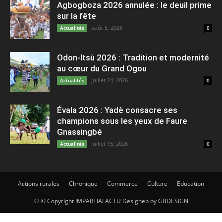
Agbogboza 2026 annulée : le deuil prime
sur la fête
août 5, 2026
Actualités
0
Odon-Itsù 2026 : Tradition et modernité
au cœur du Grand Ogou
juillet 24, 2026
Actualités
0
Évala 2026 : Yadè consacre ses
champions sous les yeux de Faure
Gnassingbé
juillet 15, 2026
Actualités
0
Actions rurales
Chronique
Commerce
Culture
Education
© © Copyright IMPARTIALACTU Designeb by GBDESIGN