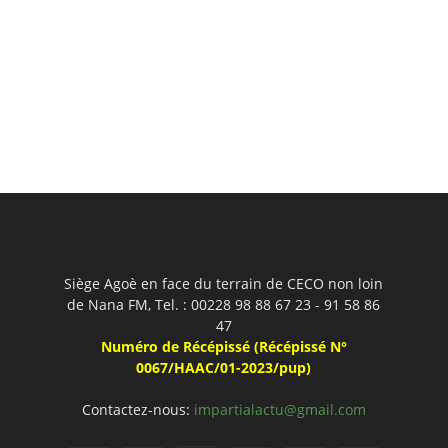
Siège Agoè en face du terrain de CECO non loin
de Nana FM, Tel. : 00228 98 88 67 23 - 91 58 86
47
Numéro de Récépissé (Récépissé N°
0067/HAAC/01-2023/pup)
Contactez-nous:
impartialactu@gmail.com