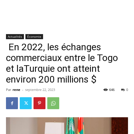
Actualités
Économie
En 2022, les échanges
commerciaux entre le Togo
et laTurquie ont atteint
environ 200 millions $
Par
rene
-
septembre 22, 2023
646
0