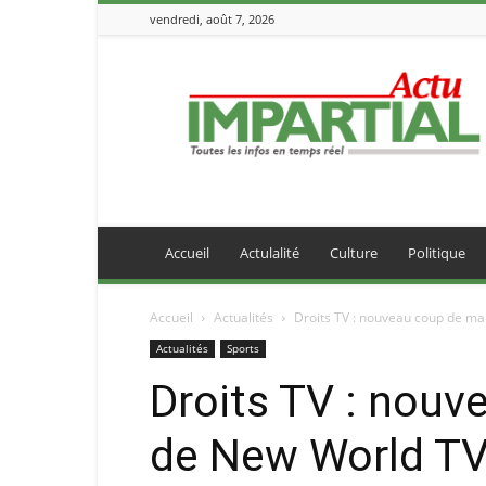
vendredi, août 7, 2026
IMPARTIALACTU
Accueil
Actulalité
Culture
Politique
Accueil
Actualités
Droits TV : nouveau coup de ma
Actualités
Sports
Droits TV : nouv
de New World T