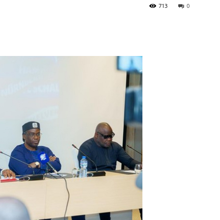
713
0