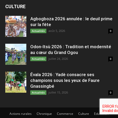
CULTURE
Agbogboza 2026 annulée : le deuil prime
sur la fête
août 5, 2026
Actualités
0
Odon-Itsù 2026 : Tradition et modernité
au cœur du Grand Ogou
juillet 24, 2026
Actualités
0
Évala 2026 : Yadè consacre ses
champions sous les yeux de Faure
Gnassingbé
juillet 15, 2026
Actualités
0
Actions rurales
Chronique
Commerce
Culture
Education