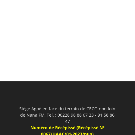
Siège Agoè en face du terrain de CECO non loin
de Nana FM, Tel. : 00228 98 88 67 23 - 91 58 86
47
Numéro de Récépissé (Récépissé N°
0067/HAAC/01-2023/pup)