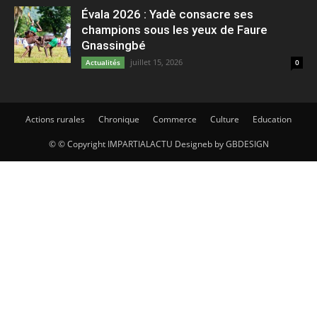
Évala 2026 : Yadè consacre ses
champions sous les yeux de Faure
Gnassingbé
juillet 15, 2026
Actualités
0
Actions rurales
Chronique
Commerce
Culture
Education
© © Copyright IMPARTIALACTU Designeb by GBDESIGN