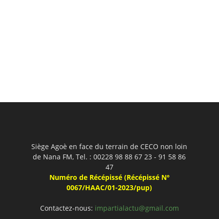
Siège Agoè en face du terrain de CECO non loin
de Nana FM, Tel. : 00228 98 88 67 23 - 91 58 86
47
Numéro de Récépissé (Récépissé N°
0067/HAAC/01-2023/pup)
Contactez-nous:
impartialactu@gmail.com