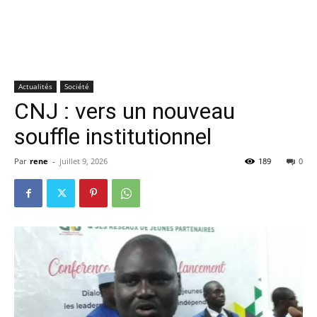
Actualités
Société
CNJ : vers un nouveau
souffle institutionnel
Par
rene
-
juillet 9, 2026
189
0