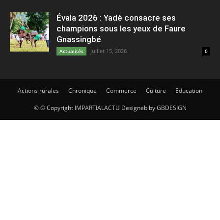
Évala 2026 : Yadè consacre ses
champions sous les yeux de Faure
Gnassingbé
juillet 15, 2026
Actualités
0
Actions rurales
Chronique
Commerce
Culture
Education
© © Copyright IMPARTIALACTU Designeb by GBDESIGN