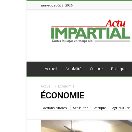
samedi, août 8, 2026
IMPARTIALACTU
Accueil
Actulalité
Culture
Politique
Accueil
Économie
ÉCONOMIE
Actions rurales
Actualités
Afrique
Agriculture