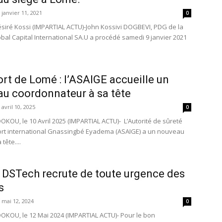
janvier 11, 2021
0
Désiré Kossi (IMPARTIAL ACTU)-John Kossivi DOGBEVI, PDG de la
obal Capital International SA.U a procédé samedi 9 janvier 2021
.
rt de Lomé : l’ASAIGE accueille un
u coordonnateur à sa tête
avril 10, 2025
0
OKOU, le 10 Avril 2025 (IMPARTIAL ACTU)- L’Autorité de sûreté
ort international Gnassingbé Eyadema (ASAIGE) a un nouveau
tête....
 DSTech recrute de toute urgence des
s
mai 12, 2024
0
OKOU, le 12 Mai 2024 (IMPARTIAL ACTU)- Pour le bon