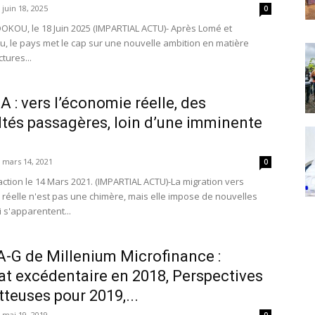
juin 18, 2025
0
OKOU, le 18 Juin 2025 (IMPARTIAL ACTU)- Après Lomé et
, le pays met le cap sur une nouvelle ambition en matière
ctures...
A : vers l’économie réelle, des
ultés passagères, loin d’une imminente
mars 14, 2021
0
action le 14 Mars 2021. (IMPARTIAL ACTU)-La migration vers
 réelle n'est pas une chimère, mais elle impose de nouvelles
i s'apparentent...
-G de Millenium Microfinance :
at excédentaire en 2018, Perspectives
teuses pour 2019,...
mai 19, 2019