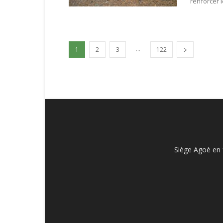
renforcer le
...
1
2
3
122
Siège Agoè en 