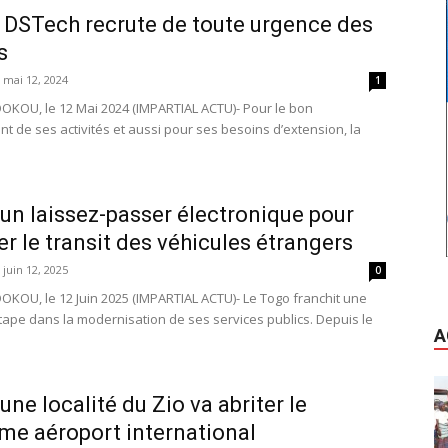
 DSTech recrute de toute urgence des
s
mai 12, 2024
1
OKOU, le 12 Mai 2024 (IMPARTIAL ACTU)- Pour le bon
t de ses activités et aussi pour ses besoins d’extension, la
 un laissez-passer électronique pour
ier le transit des véhicules étrangers
juin 12, 2025
0
OKOU, le 12 Juin 2025 (IMPARTIAL ACTU)- Le Togo franchit une
tape dans la modernisation de ses services publics. Depuis le
A
une localité du Zio va abriter le
ème aéroport international