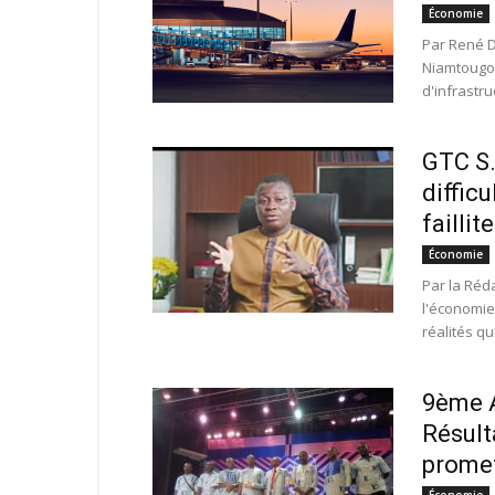
Économie
Par René D
Niamtougou
d'infrastru
GTC S.
diffic
faillite
Économie
Par la Réd
l'économie
réalités qu
9ème A
Résult
promet