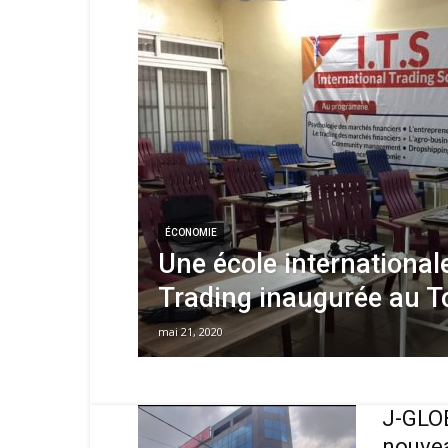
ÉCONOMIE
Une école international
Trading inaugurée au T
mai 21, 2020
J-GLOB
nouvea