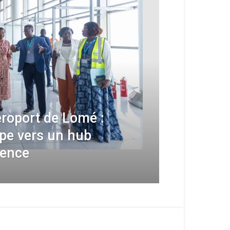
éroport de Lomé :
ape vers un hub
rence