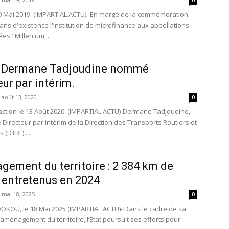
0
19 Mai 2019. (IMPARTIAL ACTU)- En marge de la commémoration
ans d'existence l'institution de microfinance aux appellations
es "Millenium...
: Dermane Tadjoudine nommé
eur par intérim.
août 13, 2020
0
action le 13 Août 2020. (IMPARTIAL ACTU)-Dermane Tadjoudine,
Directeur par intérim de la Direction des Transports Routiers et
 (DTRF)....
ement du territoire : 2 384 km de
 entretenus en 2024
mai 18, 2025
0
OKOU, le 18 Mai 2025 (IMPARTIAL ACTU)- Dans le cadre de sa
’aménagement du territoire, l’État poursuit ses efforts pour