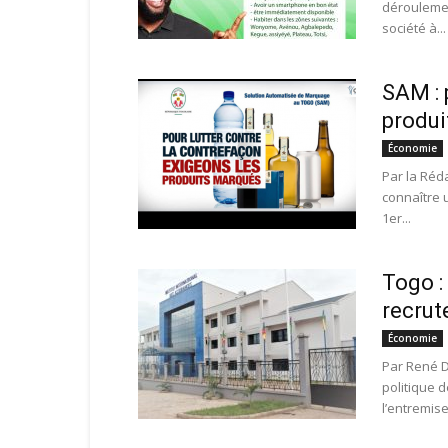
déroulemen
société à...
SAM : 
produi
Économie
Par la Réda
connaître 
1er...
Togo :
recrut
Économie
Par René D
politique 
l’entremise.