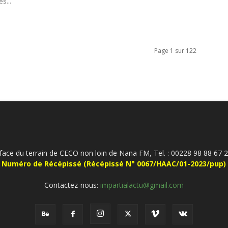
s...
Page 1 sur 122
face du terrain de CECO non loin de Nana FM, Tel. : 00228 98 88 67 2
Numéro de Récépissé (Récépissé N° 0067/HAAC/01-2023/pup)
Contactez-nous:
impartialactu@gmail.com