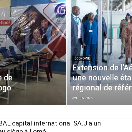
ÉCONOMIE
Extension de l’A
e de
une nouvelle ét
ogo
régional de réfé
avril 16, 2025
AL capital international SA.U a un
u siège à Lomé.