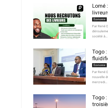
Lomé :
livreur
Économie
Par René D
déroulemen
société à...
Togo :
fluidif
Économie
Par René D
nouvelle é
mercredi...
Togo : 
troisi