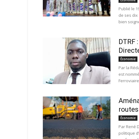
Économie
Publié le 
de ses dix 
bien soigné
DTRF 
Direct
Économie
Par la Réd
est nommé 
Ferroviaires
Aménag
routes
Économie
Par René D
politique d