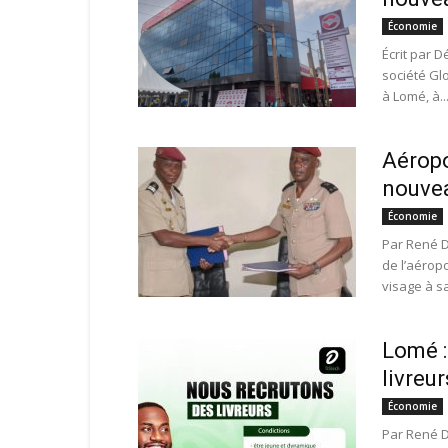
Économie
Écrit par 
société Gl
à Lomé, à..
Aéropo
nouvea
Économie
Par René D
de l’aérop
visage à sa 
Lomé :
livreur
Économie
Par René D