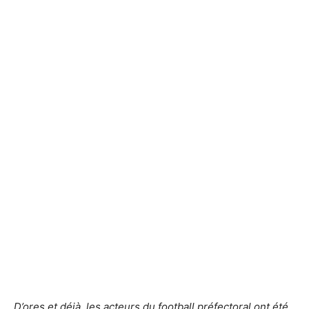
D’ores et déjà, les acteurs du football préfectoral ont été