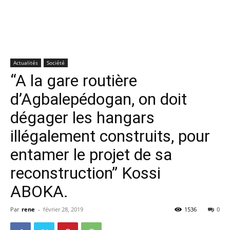
Actualités
Société
“A la gare routière
d’Agbalepédogan, on doit
dégager les hangars
illégalement construits, pour
entamer le projet de sa
reconstruction” Kossi
ABOKA.
Par
rene
-
février 28, 2019
1536
0