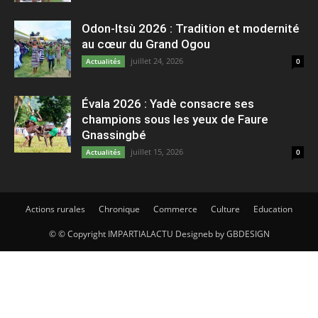
Odon-Itsù 2026 : Tradition et modernité
au cœur du Grand Ogou
juillet 24, 2026
Actualités
0
Évala 2026 : Yadè consacre ses
champions sous les yeux de Faure
Gnassingbé
juillet 15, 2026
Actualités
0
Actions rurales
Chronique
Commerce
Culture
Education
© © Copyright IMPARTIALACTU Designeb by GBDESIGN