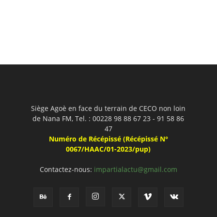
Siège Agoè en face du terrain de CECO non loin
de Nana FM, Tel. : 00228 98 88 67 23 - 91 58 86
47
Numéro de Récépissé (Récépissé N°
0067/HAAC/01-2023/pup)
Contactez-nous:
impartialactu@gmail.com