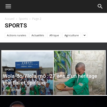
Accueil
Sports
Page 2
SPORTS
Actions rurales
Actualités
Afrique
Agriculture
SPORTS
Wola-do/Wola-mõ : 27 ans d’un héritage
martial et spirituel
juillet 30, 2026