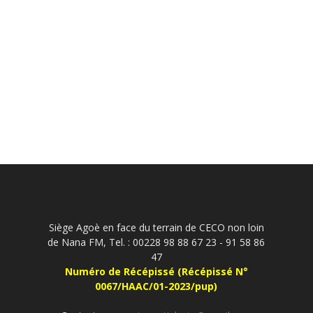
Siège Agoè en face du terrain de CECO non loin
de Nana FM, Tel. : 00228 98 88 67 23 - 91 58 86
47
Numéro de Récépissé (Récépissé N°
0067/HAAC/01-2023/pup)