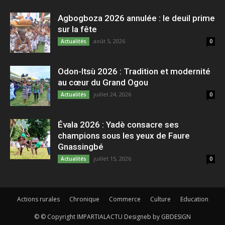
Agbogboza 2026 annulée : le deuil prime
sur la fête
août 5, 2026
Actualités
0
Odon-Itsù 2026 : Tradition et modernité
au cœur du Grand Ogou
juillet 24, 2026
Actualités
0
Évala 2026 : Yadè consacre ses
champions sous les yeux de Faure
Gnassingbé
juillet 15, 2026
Actualités
0
Actions rurales
Chronique
Commerce
Culture
Education
© © Copyright IMPARTIALACTU Designeb by GBDESIGN