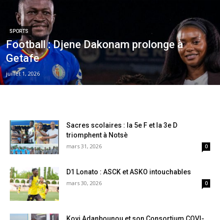
SPORTS
Football : Djene Dakonam prolonge à
Getafe
juillet 1, 2026
Sacres scolaires : la 5e F et la 3e D
triomphent à Notsè
mars 31, 2026
0
D1 Lonato : ASCK et ASKO intouchables
mars 30, 2026
0
Kovi Adanbounou et son Consortium COVI-