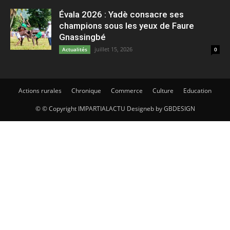
Évala 2026 : Yadè consacre ses
champions sous les yeux de Faure
Gnassingbé
juillet 15, 2026
Actualités
0
Actions rurales
Chronique
Commerce
Culture
Education
© © Copyright IMPARTIALACTU Designeb by GBDESIGN