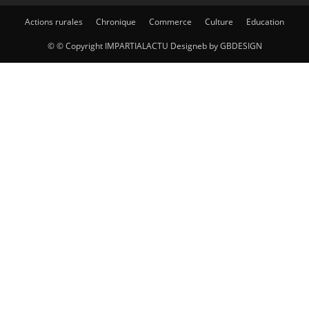
Actions rurales
Chronique
Commerce
Culture
Education
© © Copyright IMPARTIALACTU Designeb by GBDESIGN