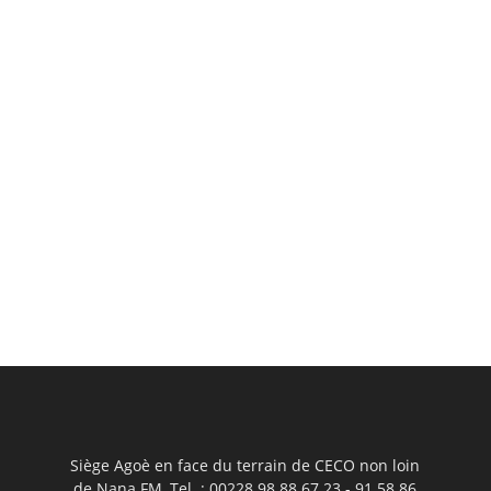
Siège Agoè en face du terrain de CECO non loin
de Nana FM, Tel. : 00228 98 88 67 23 - 91 58 86