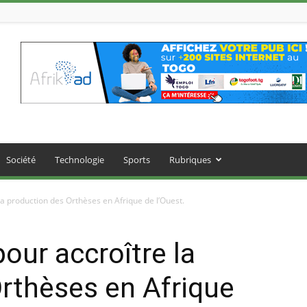
Société
Technologie
Sports
Rubriques
la production des Orthèses en Afrique de l’Ouest.
our accroître la
rthèses en Afrique