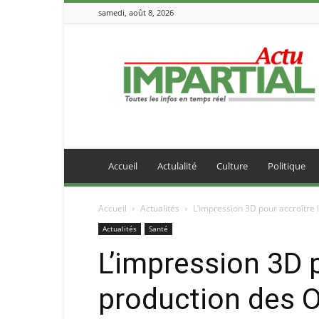
samedi, août 8, 2026
IMPARTIALACTU
Accueil
Actulalité
Culture
Politique
Accueil
Actualités
L’impression 3D pour accroître 
Actualités
Santé
L’impression 3D p
production des O