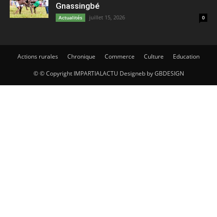
Gnassingbé
juillet 15, 2026
Actualités
0
Actions rurales
Chronique
Commerce
Culture
Education
© © Copyright IMPARTIALACTU Designeb by GBDESIGN