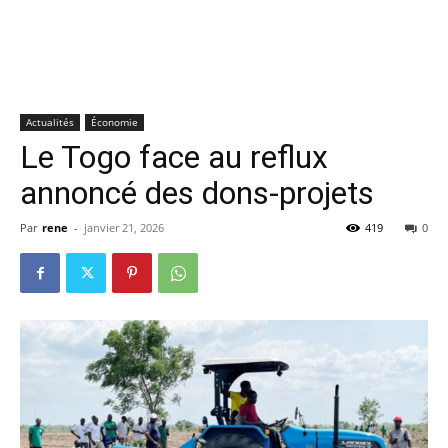
Actualités
Économie
Le Togo face au reflux
annoncé des dons-projets
Par
rene
-
janvier 21, 2026
419
0